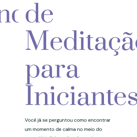
ando
de
Meditaçã
para
Iniciante
Você já se perguntou como encontrar
um momento de calma no meio do