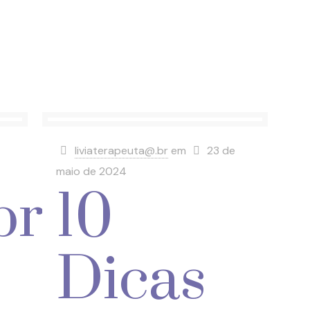
liviaterapeuta@.br
em
23 de
maio de 2024
brindo
10
Dicas