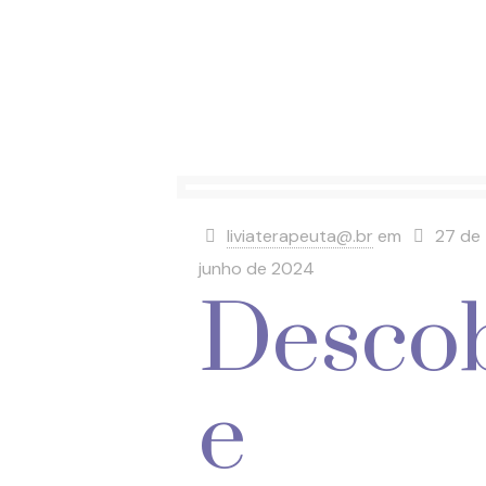
liviaterapeuta@.br
em
27 de
junho de 2024
Desco
e