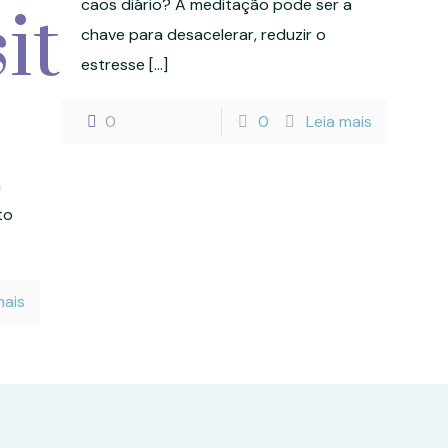
caos diário? A meditação pode ser a
ito
chave para desacelerar, reduzir o
estresse
[…]
0
0
Leia mais
m
to
mais