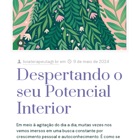
liviaterapeuta@.br
em
9 de maio de 2024
Despertando o
seu Potencial
Interior
Em meio à agitação do dia a dia, muitas vezes nos
vemos imersos em uma busca constante por
crescimento pessoal e autoconhecimento. É como se