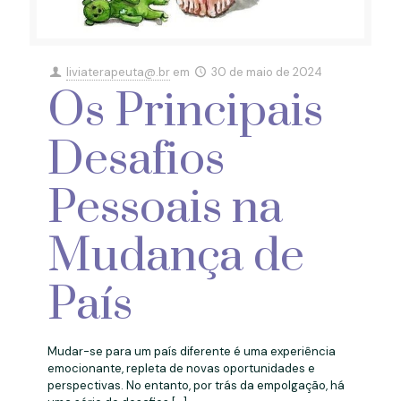
liviaterapeuta@.br
em
30 de maio de 2024
Os Principais
Desafios
Pessoais na
Mudança de
País
Mudar-se para um país diferente é uma experiência
emocionante, repleta de novas oportunidades e
perspectivas. No entanto, por trás da empolgação, há