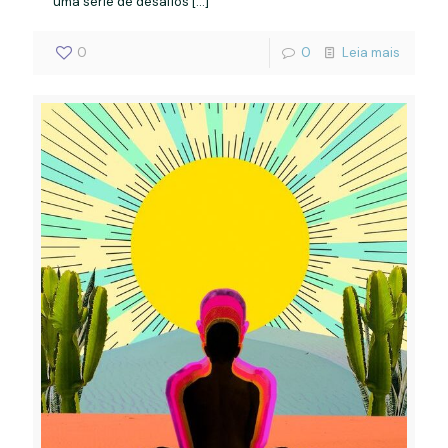
uma série de desafios
[…]
0
0
Leia mais