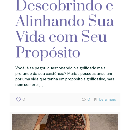
Descobrindo e
Alinhando Sua
Vida com Seu
Propósito
Você já se pegou questionando o significado mais
profundo da sua existência? Muitas pessoas anseiam
por uma vida que tenha um propósito significativo, mas
nem sempre
[…]
0
0
Leia mais