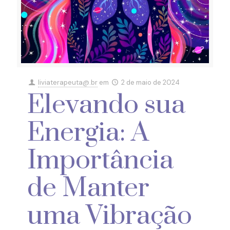
liviaterapeuta@.br
em
2 de maio de 2024
Elevando sua
Energia: A
Importância
de Manter
uma Vibração