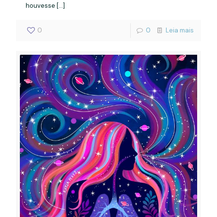
houvesse
[…]
0
0
Leia mais