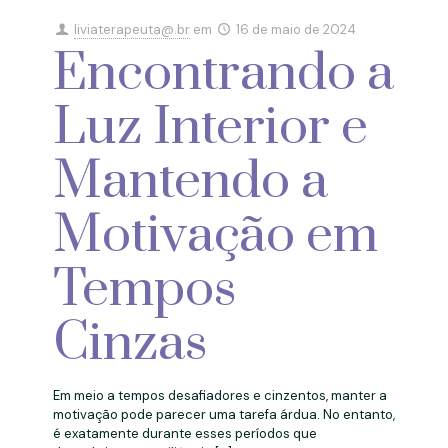
liviaterapeuta@.br
em
16 de maio de 2024
Encontrando a
Luz Interior e
Mantendo a
Motivação em
Tempos
Cinzas
Em meio a tempos desafiadores e cinzentos, manter a
motivação pode parecer uma tarefa árdua. No entanto,
é exatamente durante esses períodos que