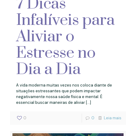
7 Dicas
Infalíveis para
Aliviar o
Estresse no
Dia a Dia
A vida moderna muitas vezes nos coloca diante de
situações estressantes que podem impactar
negativamente nossa saúde física e mental. É
essencial buscar maneiras de aliviar
[…]
0
0
Leia mais