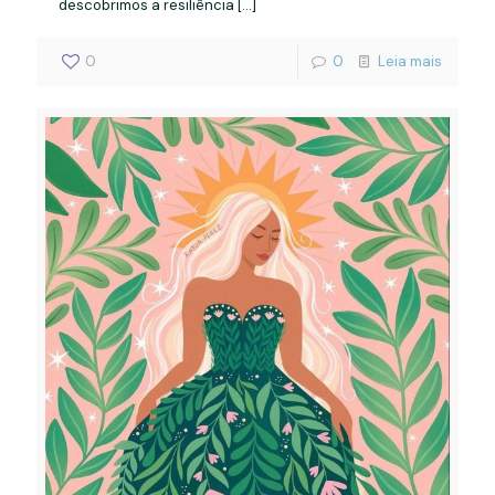
descobrimos a resiliência
[…]
0
0
Leia mais